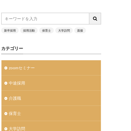
大手志向
就職サイト
新卒採用
採用活動
保育士
大学訪問
面接
が高い
採用支援
カテゴリー
卒採用×Zoom
集団形成
zoomセミナー
福利厚生
選考
中途採用
生
ロナの影響
介護職
保育士
大学訪問