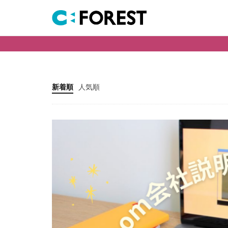
キーワード
新卒採用
採用活動
カテゴリー
新着順
人気順
タグ
zoomで説明会
エントリーマネジ
デイケアで働く
リファラル採用
些細なことでも大
会社案内
保
保育士の職場復帰