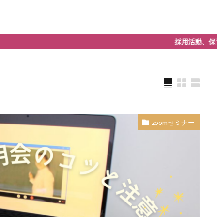
採用活動、保育園運営、転職支援
保育士
大学訪問
面接
zoomセミナー
Zoom説明会
なぜ新卒採用をするのか
また保育士として働く
メント
ケアハウス
サイト更新
ショートステイ
シーフォレス
デイサービス
ナビ管理
ハロー効果はバカに出来ない
ブランク
一人一社制
上半身だけでも正装で
中途採用
中途面接
事なこと
介護の仕事
介護職
企業主導型保育園
会社の印象が
育園
保育士
保育士で活かせるスキルと経験
保育士になる
保
働き方改革
出逢ってすぐには分からない
勤務地
医療福祉求