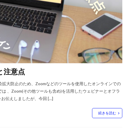
遊び
多摩エリアお仕事紹介
多摩エリアの仕事紹介
大学訪問
学生をいかにして飽きさせないか
安定志向
室内遊び
専門職採用
熱溢れる採用担当者
採用に強い会社
採用に強い会社の特徴
後にわかる
採用の重要度が高い
採用はチームワーク
採用への意識
採用サイト
採用ツール
採用情報
採用担当者が素晴らしい
きがち
採用業務初めて物語
採用活動は営業活動
新卒採用
新
ト
新卒面接
有料老人ホーム
未来のお客様
歩留まり
母
性
求人票送付はいつから
注意ポイント
理念と文化を大切に
と注意点
対応
縦のつながり
認知症型グループホーム
通信環境に気を付ける
染拡大防止のため、Zoomなどのツールを使用したオンラインでの
話対応が悪くて辞退される
電話対応は丁寧に
面接
面接が苦手な学
は 、Zoom(その他ツールも含め)を活用したウェビナーとオフラ
面接の質問
面接官が気をつけること
高校生採用
高校生採用コ
伝えしましたが、今回 […]
続きを読む
検索