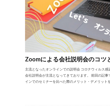
地元志向
外
子育て支援
就職活動
情
採用の成果は数年
採用もおもてなし
採用数に意識がい
新卒採用のメリッ
母集団形成の重要
Zoomによる会社説明会のコツ
緊張しがちな学生
主流となったオンラインでの説明会 コロナウィルス感
離職防止
電
会社説明会が主流となってきております。 前回の記事で
面接で使う質問
インでのセミナーを比べた際のメリット・デメリットをお
高校生採用ルール