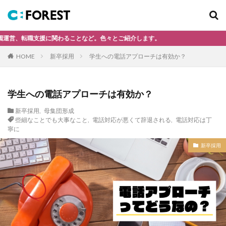
キーワード
転職支援に関わることなど。色々とご紹介します。
新卒採用
新卒採用
採用活動
学生への電話アプローチは有効か？
保育士
大学訪問
面接
HOME
カテゴリー
学生への電話アプローチは有効か？
新卒採用
,
母集団形成
些細なことでも大事なこと
,
電話対応が悪くて辞退される
,
電話対応は丁
タグ
寧に
zoomで説明会
Zoom説明会
新卒採用
なぜ新卒採用をするのか
また保育士として働く
イクメン
エントリーマネジメント
ケアハウス
サイト更新
ショートステイ
シーフォレスト
デイケア
デイケアで働く
デイサービス
ナビ管理
ハロー効果はバカに出来ない