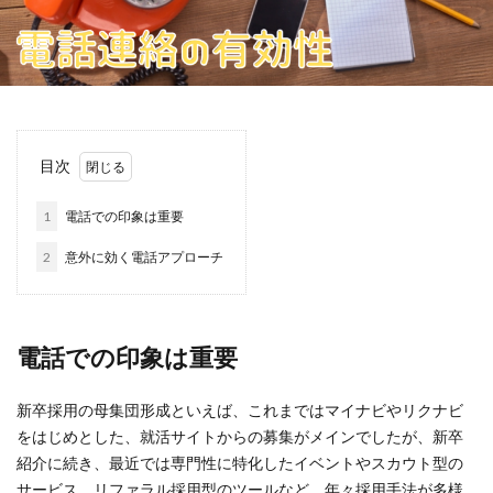
ブランク明け保育士
リファラル採用
一人一社制
上半身だけでも正装で
中途採用
中途面接
些細なことでも大事なこと
介護の仕事
介護職
企業主導型保育園
会社の印象が悪くなった
会社案内
保育園
保育士
目次
保育士で活かせるスキルと経験
保育士になる
保育士のキャリアップ
保育士の職場復帰
1
電話での印象は重要
働き方改革
出逢ってすぐには分からない
勤務地
2
意外に効く電話アプローチ
医療福祉求人
圧迫面接
地元志向
外遊び
多摩エリアお仕事紹介
多摩エリアの仕事紹介
大学訪問
大手志向
子育て支援
電話での印象は重要
学生をいかにして飽きさせないか
安定志向
室内遊び
専門職採用
就職サイト
就職活動
新卒採用の母集団形成といえば、これまではマイナビやリクナビ
をはじめとした、就活サイトからの募集がメインでしたが、新卒
情熱溢れる採用担当者
採用に強い会社
紹介に続き、最近では専門性に特化したイベントやスカウト型の
採用に強い会社の特徴
採用の成果は数年後にわかる
サービス、リファラル採用型のツールなど、年々採用手法が多様