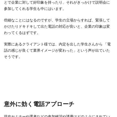
とで企業に対して好印象を持ったり、それがきっかけで説明会に
面接官が気をつけること
高校生採用
参加してくれる学生も中にはいます。
高校生採用コロナの影響
高校生採用ルール
些細なことにはなるのですが、学生の立場からすれば、緊張して
検索
かけたりドキドキして出た電話の対応が良いと、企業の印象は変
わってくるはずです。
実際にあるクライアント様では、内定を出した学生さんから 「電
話の感じが良くて業界イメージが変わった」という声が出ていた
そうです。
意外に効く電話アプローチ
現在セミナーや選考などの参加確認や誘導はどのようにされてい