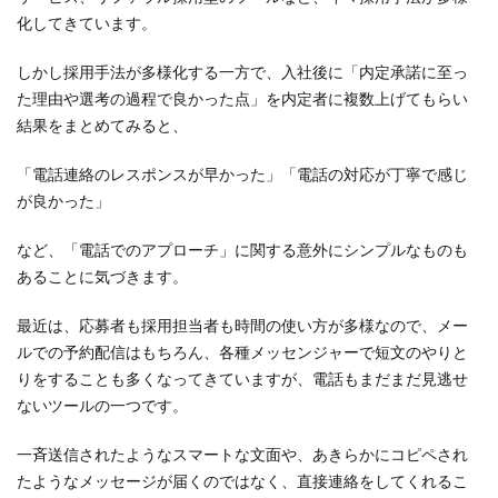
採用の重要度が高い
採用はチームワーク
化してきています。
採用への意識が高い
採用もおもてなし
採用サイト
しかし採用手法が多様化する一方で、入社後に「内定承諾に至っ
採用ツール
採用情報
採用担当者が素晴らしい
た理由や選考の過程で良かった点」を内定者に複数上げてもらい
採用支援
採用数に意識がいきがち
結果をまとめてみると、
採用業務初めて物語
採用活動は営業活動
新卒採用
「電話連絡のレスポンスが早かった」「電話の対応が丁寧で感じ
新卒採用×Zoom
新卒採用のメリット
新卒面接
が良かった」
有料老人ホーム
未来のお客様
歩留まり
母集団形成
母集団形成の重要性
など、「電話でのアプローチ」に関する意外にシンプルなものも
あることに気づきます。
求人票送付はいつから
注意ポイント
理念と文化を大切に
福利厚生
最近は、応募者も採用担当者も時間の使い方が多様なので、メー
緊張しがちな学生対応
縦のつながり
ルでの予約配信はもちろん、各種メッセンジャーで短文のやりと
認知症型グループホーム
通信環境に気を付ける
りをすることも多くなってきていますが、電話もまだまだ見逃せ
ないツールの一つです。
選考
離職防止
電話対応が悪くて辞退される
電話対応は丁寧に
面接
面接が苦手な学生
一斉送信されたようなスマートな文面や、あきらかにコピペされ
面接で使う質問
面接の質問
たようなメッセージが届くのではなく、直接連絡をしてくれるこ