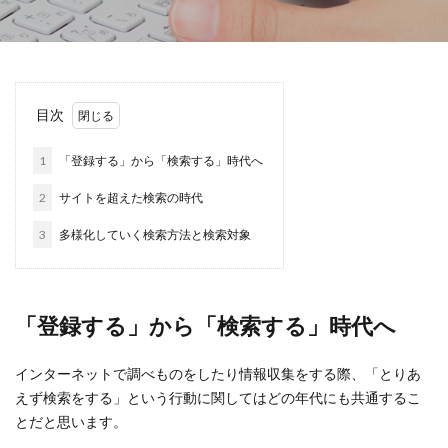
ブランク明け保育士
リファラル採用
一人一社制
上半身だけでも正装で
中途採用
中途面接
些細なことでも大事なこと
介護の仕事
介護職
企業主導型保育園
会社の印象が悪くなった
目次
会社案内
保育園
保育士
保育士で活かせるスキルと経験
保育士になる
1
「登録する」から「検索する」時代へ
保育士のキャリアップ
保育士の職場復帰
2
サイトを超えた検索の時代
働き方改革
出逢ってすぐには分からない
勤務地
3
多様化していく検索方法と検索対象
医療福祉求人
圧迫面接
地元志向
外遊び
多摩エリアお仕事紹介
多摩エリアの仕事紹介
大学訪問
大手志向
子育て支援
「登録する」から「検索する」時代へ
学生をいかにして飽きさせないか
安定志向
室内遊び
専門職採用
就職サイト
就職活動
インターネットで調べものをしたり情報収集をする際、「とりあ
情熱溢れる採用担当者
採用に強い会社
えず検索をする」という行動に関してはどの年代にも共通するこ
とだと思います。
採用に強い会社の特徴
採用の成果は数年後にわかる