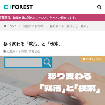
キーワード
、転職支援に関わることなど。色々とご紹介します。
新卒採用
就職サイト管理
採用活動
保育士
移り変わる「就活」と「検索」
大学訪問
面接
HOME
カテゴリー
移り変わる「就活」と「検索」
就職サイト管理
,
情報提供
タグ
就職サイト管理
zoomで説明会
Zoom説明会
なぜ新卒採用をするのか
また保育士として働く
イクメン
エントリーマネジメント
ケアハウス
サイト更新
ショートステイ
シーフォレスト
デイケア
デイケアで働く
デイサービス
ナビ管理
ハロー効果はバカに出来ない