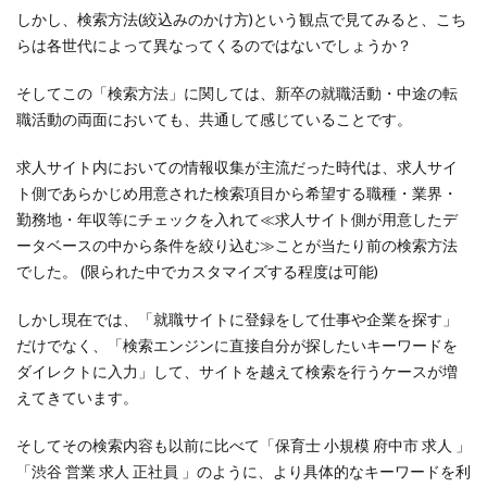
採用の重要度が高い
採用はチームワーク
しかし、検索方法(絞込みのかけ方)という観点で見てみると、こち
採用への意識が高い
採用もおもてなし
採用サイト
らは各世代によって異なってくるのではないでしょうか？
採用ツール
採用情報
採用担当者が素晴らしい
そしてこの「検索方法」に関しては、新卒の就職活動・中途の転
採用支援
採用数に意識がいきがち
職活動の両面においても、共通して感じていることです。
採用業務初めて物語
採用活動は営業活動
新卒採用
求人サイト内においての情報収集が主流だった時代は、求人サイ
新卒採用×Zoom
新卒採用のメリット
新卒面接
ト側であらかじめ用意された検索項目から希望する職種・業界・
有料老人ホーム
未来のお客様
歩留まり
勤務地・年収等にチェックを入れて≪求人サイト側が用意したデ
母集団形成
母集団形成の重要性
ータベースの中から条件を絞り込む≫ことが当たり前の検索方法
求人票送付はいつから
注意ポイント
でした。 (限られた中でカスタマイズする程度は可能)
理念と文化を大切に
福利厚生
しかし現在では、「就職サイトに登録をして仕事や企業を探す」
緊張しがちな学生対応
縦のつながり
だけでなく、「検索エンジンに直接自分が探したいキーワードを
認知症型グループホーム
通信環境に気を付ける
ダイレクトに入力」して、サイトを越えて検索を行うケースが増
えてきています。
選考
離職防止
電話対応が悪くて辞退される
電話対応は丁寧に
面接
面接が苦手な学生
そしてその検索内容も以前に比べて「保育士 小規模 府中市 求人 」
面接で使う質問
面接の質問
「渋谷 営業 求人 正社員 」のように、より具体的なキーワードを利