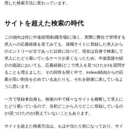
用した検索方法に変わっています。
面接官が気をつけること
高校生採用
高校生採用コロナの影響
高校生採用ルール
サイトを超えた検索の時代
検索
この傾向は特に中途採用(転職市場)に強く、実際に弊社で管理する
求人への応募経路を見てみても、就職サイトに登録した求人から
のエントリーが主であった以前に比べて、現在は自身で検索して
求人にたどり着いているケースが多くなったため、中途面接や紹
介の面談においても、応募経路(どこで求人を見つけたか)を質問す
ることも増えました。その回答を聞く中で、indeed経由からの応
募が高い割合を占めているあたりも、それを顕著に表しているよ
うに思います。
一方で登録者自身も、検索の中で様々なサイトを横断して求人に
たどり着いているので、当初どこから入りどこに登録しているの
か(見つけたのか)覚えていないこともあります。
サイトを超えた検索方法は、もはや当たり前になっており、サイ