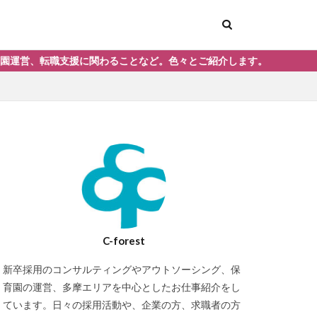
支援に関わることなど。色々とご紹介します。
イクメン
ト
デイケア
明け保育士
C-forest
新卒採用のコンサルティングやアウトソーシング、保
悪くなった
育園の運営、多摩エリアを中心としたお仕事紹介をし
育士のキャリアップ
ています。日々の採用活動や、企業の方、求職者の方
人
圧迫面接