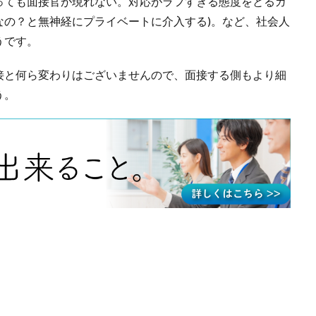
っても面接官が現れない。対応がラフすぎる態度をとるガ
なの？と無神経にプライベートに介入する)。など、社会人
うです。
接と何ら変わりはございませんので、面接する側もより細
う。