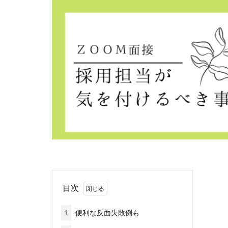
地元志向
外
子育て支援
就職活動
情
採用の成果は数年
採用もおもてなし
採用数に意識がい
新卒採用のメリッ
母集団形成の重要
緊張しがちな学生
離職防止
電
面接で使う質問
高校生採用ルール
目次
1
便利な反面失敗例も