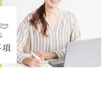
遊び
多摩エリアお仕事紹介
多摩エリアの仕事紹介
大学訪問
学生をいかにして飽きさせないか
安定志向
室内遊び
専門職採用
熱溢れる採用担当者
採用に強い会社
採用に強い会社の特徴
後にわかる
採用の重要度が高い
採用はチームワーク
採用への意識
採用サイト
採用ツール
採用情報
採用担当者が素晴らしい
きがち
採用業務初めて物語
採用活動は営業活動
新卒採用
新
ト
新卒面接
有料老人ホーム
未来のお客様
歩留まり
母
性
求人票送付はいつから
注意ポイント
理念と文化を大切に
対応
縦のつながり
認知症型グループホーム
通信環境に気を付ける
話対応が悪くて辞退される
電話対応は丁寧に
面接
面接が苦手な学
面接の質問
面接官が気をつけること
高校生採用
高校生採用コ
検索