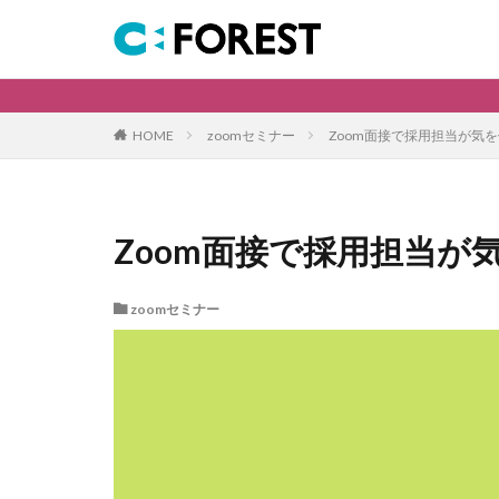
キーワード
新卒採用
採用活動
zoomセミナー
Zoom面接で採用担当が気
HOME
カテゴリー
Zoom面接で採用担当が
タグ
zoomで説明会
zoomセミナー
エントリーマネジ
デイケアで働く
リファラル採用
些細なことでも大
会社案内
保
保育士の職場復帰