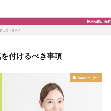
採用活動、保育園運営、転職
保育士
大学訪問
面接
を付けるべき事項
気を付けるべき事項
Zoom説明会
なぜ新卒採用をするのか
また保育士として働く
メント
ケアハウス
サイト更新
ショートステイ
シーフォレス
zoomセミナー
デイサービス
ナビ管理
ハロー効果はバカに出来ない
ブランク
一人一社制
上半身だけでも正装で
中途採用
中途面接
事なこと
介護の仕事
介護職
企業主導型保育園
会社の印象が
育園
保育士
保育士で活かせるスキルと経験
保育士になる
保
働き方改革
出逢ってすぐには分からない
勤務地
医療福祉求