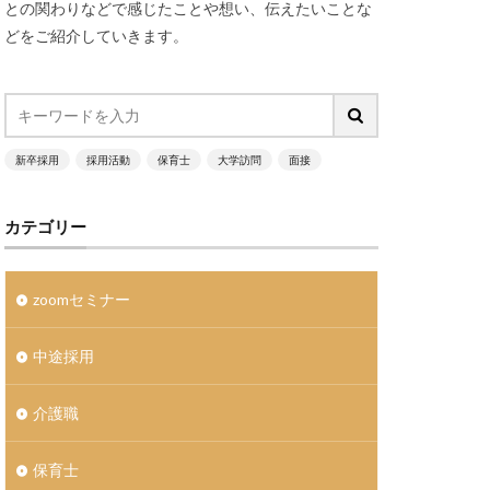
との関わりなどで感じたことや想い、伝えたいことな
大手志向
どをご紹介していきます。
就職サイト
が高い
採用支援
新卒採用
採用活動
保育士
大学訪問
面接
卒採用×Zoom
集団形成
カテゴリー
福利厚生
選考
zoomセミナー
生
ロナの影響
中途採用
介護職
保育士