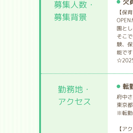
欠
募集人数・
【保育
募集背景
OPE
園とし
そこで
験、保
能です
☆20
転
勤務地・
府中さ
アクセス
東京都
※転勤
【アク