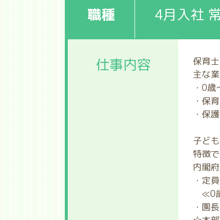
職種
4月入社 
仕事内容
保育士
主な業
・0歳
・保育
・保護
子ども
特徴で
内閣府
・定員
≪0歳
・園長