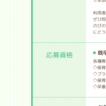
☆本部
利用者
ぜひ同
のびの
にどう
既
応募資格
各種専
◇保育
◇ブラ
◇保育
◇早番