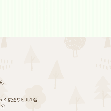
ん
5 β.桜通りビル1階
5分