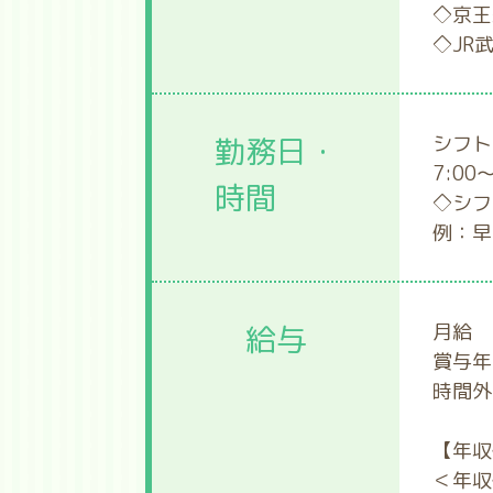
◇京王
◇JR
勤務日・
シフト
7:00
時間
◇シフ
例：早番
給与
月給 2
賞与年
時間外
【年収
＜年収