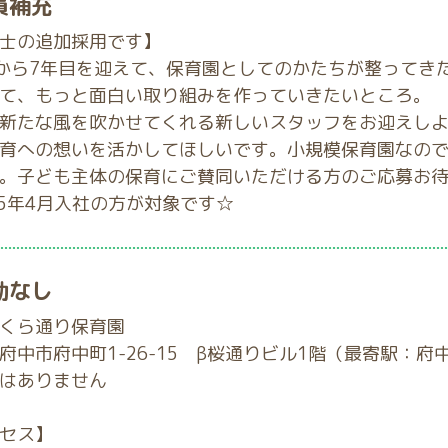
員補充
士の追加採用です】
Nから7年目を迎えて、保育園としてのかたちが整ってき
て、もっと面白い取り組みを作っていきたいところ。
新たな風を吹かせてくれる新しいスタッフをお迎えし
育への想いを活かしてほしいです。小規模保育園なの
。子ども主体の保育にご賛同いただける方のご応募お
25年4月入社の方が対象です☆
勤なし
くら通り保育園
府中市府中町1-26-15 β桜通りビル1階（最寄駅：府
はありません
セス】