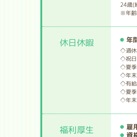
24歳
※年齢
年
休日休暇
◇週休
◇祝日
◇夏季
◇年末
◇有給
◇夏季
◇年末
雇
福利厚生
資