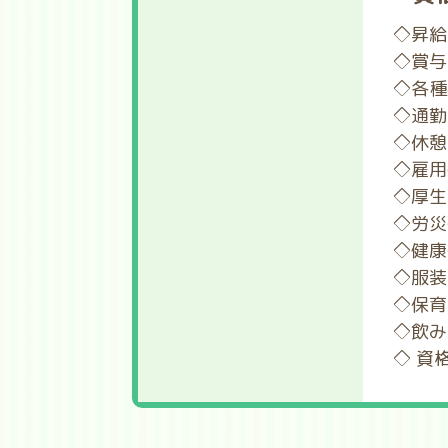
◇昇給
◇賞与
◇各種
◇通勤
◇休憩
◇雇用
◇厚生
◇労災
◇健康
◇服装
◇保育
◇飲み
◇ 資