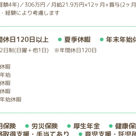
(経験4年)／306万円／月給21.9万円×12ヶ月+賞与(2ヶ月
・経験により考慮します
間休日120日以上
夏季休暇
年末年始
2日制(日曜＋他1日) ※年間休日120日
休暇
年始
休暇
休暇
年始休暇
用保険
労災保険
厚生年金
健康保
格取得支援・手当てあり
育児支援・託児