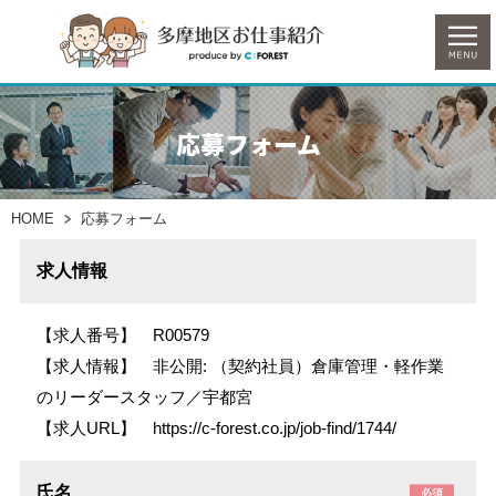
応募フォーム
HOME
応募フォーム
求人情報
【求人番号】
R00579
【求人情報】
非公開: （契約社員）倉庫管理・軽作業
のリーダースタッフ／宇都宮
【求人URL】
https://c-forest.co.jp/job-find/1744/
氏名
必須