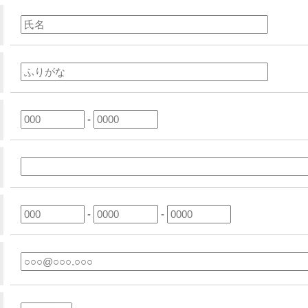
-
-
-